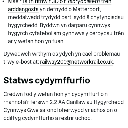
Mae'r
Taith rithwir 3D o'r
Ysbrydoliaeth
trên
arddangosfa
yn defnyddio Matterport,
meddalwedd trydydd parti sydd â chyfyngiadau
hygyrchedd. Byddwn yn darparu cynnwys
hygyrch cyfatebol am gynnwys y cerbydau trên
ar y wefan hon yn fuan.
Dywedwch wrthym os ydych yn cael problemau
trwy e-bost at:
railway200@networkrail.co.uk
.
Statws cydymffurfio
Credwn fod y wefan hon yn cydymffurfio'n
rhannol â'r fersiwn 2.2 AA Canllawiau Hygyrchedd
Cynnwys Gwe safonol oherwydd yr achosion o
ddiffyg cydymffurfio a restrir uchod.