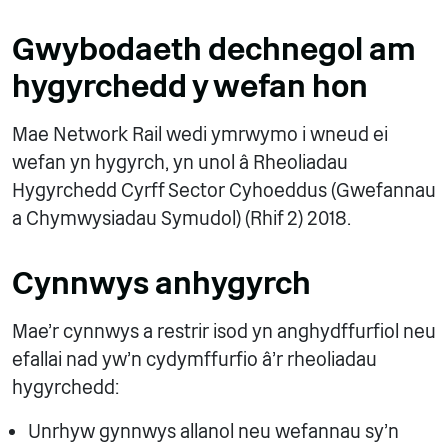
Gwybodaeth dechnegol am
hygyrchedd y wefan hon
Mae Network Rail wedi ymrwymo i wneud ei
wefan yn hygyrch, yn unol â Rheoliadau
Hygyrchedd Cyrff Sector Cyhoeddus (Gwefannau
a Chymwysiadau Symudol) (Rhif 2) 2018.
Cynnwys anhygyrch
Mae'r cynnwys a restrir isod yn anghydffurfiol neu
efallai nad yw'n cydymffurfio â'r rheoliadau
hygyrchedd:
Unrhyw gynnwys allanol neu wefannau sy'n