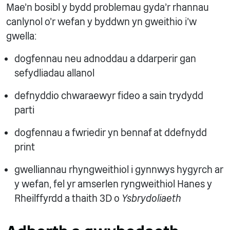
Mae’n bosibl y bydd problemau gyda’r rhannau
canlynol o’r wefan y byddwn yn gweithio i’w
gwella:
dogfennau neu adnoddau a ddarperir gan
sefydliadau allanol
defnyddio chwaraewyr fideo a sain trydydd
parti
dogfennau a fwriedir yn bennaf at ddefnydd
print
gwelliannau rhyngweithiol i gynnwys hygyrch ar
y wefan, fel yr amserlen ryngweithiol Hanes y
Rheilffyrdd a thaith 3D o
Ysbrydoliaeth