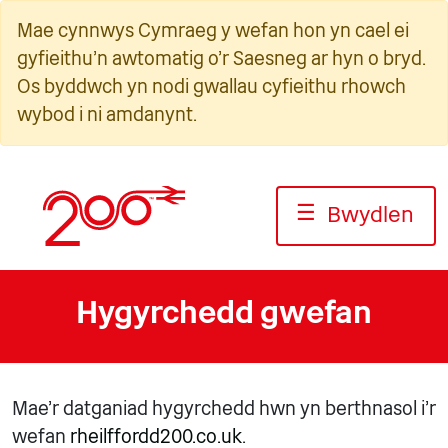
Neidio
Mae cynnwys Cymraeg y wefan hon yn cael ei
i'r
gyfieithu'n awtomatig o'r Saesneg ar hyn o bryd.
cynnwys
Os byddwch yn nodi gwallau cyfieithu rhowch
wybod i ni amdanynt.
☰
Bwydlen
Hygyrchedd gwefan
Mae'r datganiad hygyrchedd hwn yn berthnasol i'r
wefan
rheilffordd200.co.uk
.