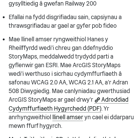
gysylltiedig â gwefan Railway 200
Efallai na fydd disgrifiadau sain, capsiynau a
thrawsgrifiadau ar gael ar gyfer pob fideo
Mae llinell amser ryngweithiol Hanes y
Rheilffyrdd wedi'i chreu gan ddefnyddio
StoryMaps, meddalwedd trydydd parti a
gyflenwir gan ESRI. Mae ArcGIS StoryMaps
wedi'i werthuso i sicrhau cydymffurfiaeth â
safonau WCAG 2.0 AA, WCAG 2.1 AA, a'r Adran
508 Diwygiedig. Mae canlyniadau gwerthusiad
ArcGIS StoryMaps ar gael drwy'r
Adroddiad
Cydymffurfiaeth Hygyrchedd (PDF)
. Yr
anrhyngweithiol
llinell amser
yn cael ei ddarparu
mewn ffurf hygyrch.