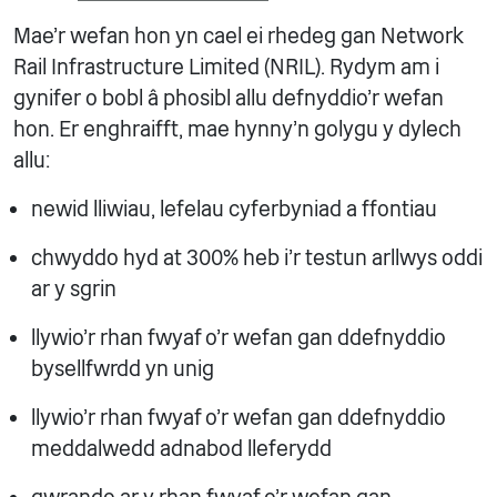
Mae'r wefan hon yn cael ei rhedeg gan Network
Rail Infrastructure Limited (NRIL). Rydym am i
gynifer o bobl â phosibl allu defnyddio’r wefan
hon. Er enghraifft, mae hynny'n golygu y dylech
allu:
newid lliwiau, lefelau cyferbyniad a ffontiau
chwyddo hyd at 300% heb i'r testun arllwys oddi
ar y sgrin
llywio'r rhan fwyaf o'r wefan gan ddefnyddio
bysellfwrdd yn unig
llywio'r rhan fwyaf o'r wefan gan ddefnyddio
meddalwedd adnabod lleferydd