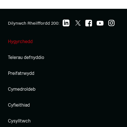
Dilynwch Rheilffordd 200:
Hygyrchedd
Telerau defnyddio
Preifatrwydd
Cymedroldeb
Cyfieithiad
Cysylltwch