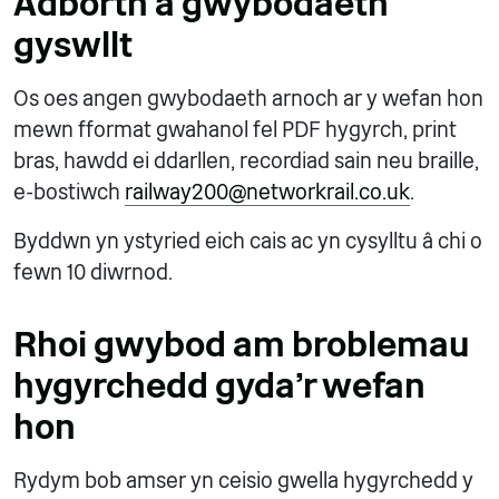
Adborth a gwybodaeth
gyswllt
Os oes angen gwybodaeth arnoch ar y wefan hon
mewn fformat gwahanol fel PDF hygyrch, print
bras, hawdd ei ddarllen, recordiad sain neu braille,
e-bostiwch
railway200@networkrail.co.uk
.
Byddwn yn ystyried eich cais ac yn cysylltu â chi o
fewn 10 diwrnod.
Rhoi gwybod am broblemau
hygyrchedd gyda'r wefan
hon
Rydym bob amser yn ceisio gwella hygyrchedd y