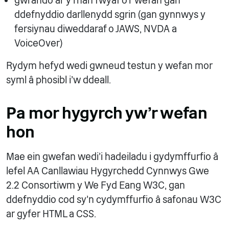
gwrando ar y rhan fwyaf o’r wefan gan
ddefnyddio darllenydd sgrin (gan gynnwys y
fersiynau diweddaraf o JAWS, NVDA a
VoiceOver)
Rydym hefyd wedi gwneud testun y wefan mor
syml â phosibl i'w ddeall.
Pa mor hygyrch yw'r wefan
hon
Mae ein gwefan wedi'i hadeiladu i gydymffurfio â
lefel AA Canllawiau Hygyrchedd Cynnwys Gwe
2.2 Consortiwm y We Fyd Eang W3C, gan
ddefnyddio cod sy'n cydymffurfio â safonau W3C
ar gyfer HTML a CSS.