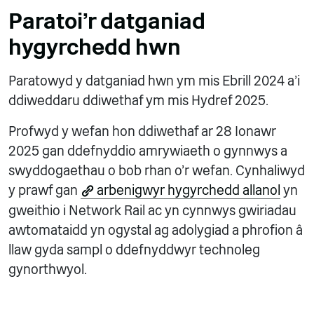
Paratoi'r datganiad
hygyrchedd hwn
Paratowyd y datganiad hwn ym mis Ebrill 2024 a'i
ddiweddaru ddiwethaf ym mis Hydref 2025.
Profwyd y wefan hon ddiwethaf ar 28 Ionawr
2025 gan ddefnyddio amrywiaeth o gynnwys a
swyddogaethau o bob rhan o'r wefan. Cynhaliwyd
y prawf gan
arbenigwyr hygyrchedd allanol
yn
gweithio i Network Rail ac yn cynnwys gwiriadau
awtomataidd yn ogystal ag adolygiad a phrofion â
llaw gyda sampl o ddefnyddwyr technoleg
gynorthwyol.