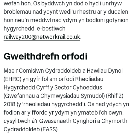
wefan hon. Os byddwch yn dod o hyd i unrhyw
broblemau nad ydynt wedi'u rhestru ar y dudalen
hon neu'n meddwl nad ydym yn bodloni gofynion
hygyrchedd, e-bostiwch
railway200@networkrail.co.uk
.
Gweithdrefn orfodi
Mae'r Comisiwn Cydraddoldeb a Hawliau Dynol
(EHRC) yn gyfrifol am orfodi Rheoliadau
Hygyrchedd Cyrff y Sector Cyhoeddus
(Gwefannau a Chymwysiadau Symudol) (Rhif 2)
2018 (y 'rheoliadau hygyrchedd'). Os nad ydych yn
fodlon ar y ffordd yr ydym yn ymateb i'ch cwyn,
cysylltwch â'r Gwasanaeth Cynghori a Chymorth
Cydraddoldeb (EASS).