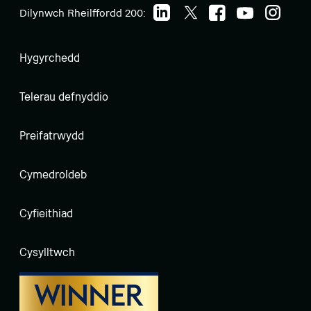
Dilynwch Rheilffordd 200:
Hygyrchedd
Telerau defnyddio
Preifatrwydd
Cymedroldeb
Cyfieithiad
Cysylltwch