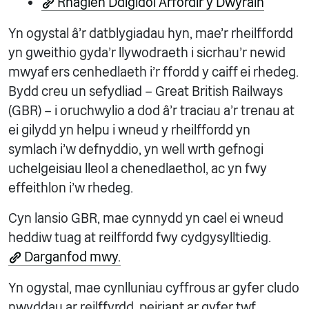
Rhaglen Ddigidol Arfordir y Dwyrain
Yn ogystal â’r datblygiadau hyn, mae’r rheilffordd
yn gweithio gyda’r llywodraeth i sicrhau’r newid
mwyaf ers cenhedlaeth i’r ffordd y caiff ei rhedeg.
Bydd creu un sefydliad – Great British Railways
(GBR) – i oruchwylio a dod â’r traciau a’r trenau at
ei gilydd yn helpu i wneud y rheilffordd yn
symlach i’w defnyddio, yn well wrth gefnogi
uchelgeisiau lleol a chenedlaethol, ac yn fwy
effeithlon i’w rhedeg.
Cyn lansio GBR, mae cynnydd yn cael ei wneud
heddiw tuag at reilffordd fwy cydgysylltiedig.
Darganfod mwy.
Yn ogystal, mae cynlluniau cyffrous ar gyfer cludo
nwyddau ar reilffyrdd, peiriant ar gyfer twf