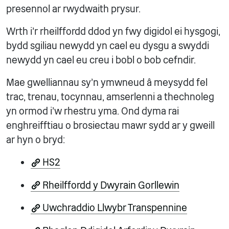
presennol ar rwydwaith prysur.
Wrth i’r rheilffordd ddod yn fwy digidol ei hysgogi,
bydd sgiliau newydd yn cael eu dysgu a swyddi
newydd yn cael eu creu i bobl o bob cefndir.
Mae gwelliannau sy'n ymwneud â meysydd fel
trac, trenau, tocynnau, amserlenni a thechnoleg
yn ormod i'w rhestru yma. Ond dyma rai
enghreifftiau o brosiectau mawr sydd ar y gweill
ar hyn o bryd:
HS2
Rheilffordd y Dwyrain Gorllewin
Uwchraddio Llwybr Transpennine