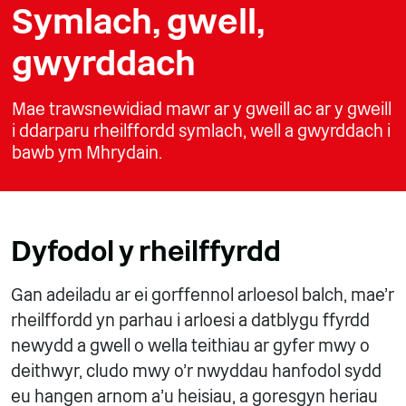
Symlach, gwell,
gwyrddach
Mae trawsnewidiad mawr ar y gweill ac ar y gweill
i ddarparu rheilffordd symlach, well a gwyrddach i
bawb ym Mhrydain.
Dyfodol y rheilffyrdd
Gan adeiladu ar ei gorffennol arloesol balch, mae’r
rheilffordd yn parhau i arloesi a datblygu ffyrdd
newydd a gwell o wella teithiau ar gyfer mwy o
deithwyr, cludo mwy o’r nwyddau hanfodol sydd
eu hangen arnom a’u heisiau, a goresgyn heriau