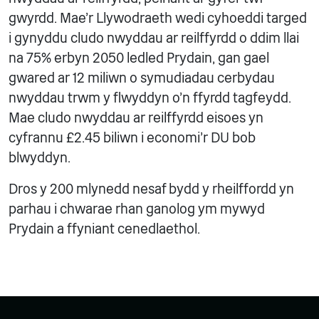
gwyrdd. Mae'r Llywodraeth wedi cyhoeddi targed
i gynyddu cludo nwyddau ar reilffyrdd o ddim llai
na 75% erbyn 2050 ledled Prydain, gan gael
gwared ar 12 miliwn o symudiadau cerbydau
nwyddau trwm y flwyddyn o'n ffyrdd tagfeydd.
Mae cludo nwyddau ar reilffyrdd eisoes yn
cyfrannu £2.45 biliwn i economi'r DU bob
blwyddyn.
Dros y 200 mlynedd nesaf bydd y rheilffordd yn
parhau i chwarae rhan ganolog ym mywyd
Prydain a ffyniant cenedlaethol.