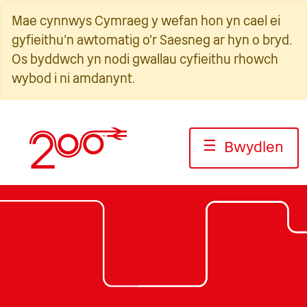
Neidio
Mae cynnwys Cymraeg y wefan hon yn cael ei
i'r
gyfieithu'n awtomatig o'r Saesneg ar hyn o bryd.
cynnwys
Os byddwch yn nodi gwallau cyfieithu rhowch
wybod i ni amdanynt.
☰
Bwydlen
Llun: Rhaglen Ddigidol East C
Llun: DB Cargo
Thameslink