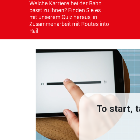
Welche Karriere bei der Bahn
passt zu Ihnen? Finden Sie es
mit unserem Quiz heraus, in
Zusammenarbeit mit Routes into
Rail
To start, 