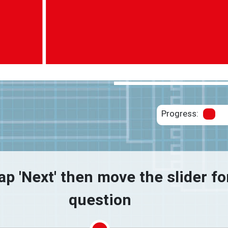
Foto: Avanti Westküste
Progress:
tap 'Next' then move the slider f
question