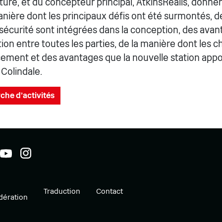
cture, et du concepteur principal, AtkinsRéalis, donn
anière dont les principaux défis ont été surmontés, d
la sécurité sont intégrées dans la conception, des ava
tion entre toutes les parties, de la manière dont les
cement et des avantages que la nouvelle station appor
olindale.
che d'activités
Traduction
Contact
ération