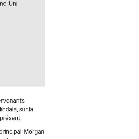
ume-Uni
tervenants
indale, sur la
 présent.
principal, Morgan