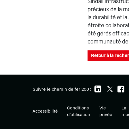
Sindall Infrastru
précieux de la m
la durabilité et 
étroite collabora
été gérés effica
communauté de C
Retour à la recher
Suivre le chemin de fer 200 :
Conditions
Vie
La
Accessibilité
d'utilisation
privée
mod