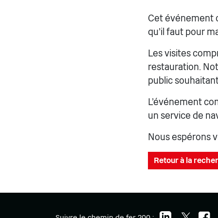
Cet événement off
qu'il faut pour ma
Les visites comp
restauration. No
public souhaitant
L'événement comp
un service de nav
Nous espérons v
Retour à la recher
Suivre le chemin de fer 200 :