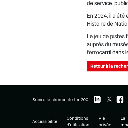
de service. public
En 2024, il a été
Histoire de Nati
Le jeu de pistes 
auprès du musée 
ferrocarril dans 
Retour à la recher
Suivre le chemin de fer 200 :
Conditions
Vie
La
Accessibilité
d'utilisation
privée
mod