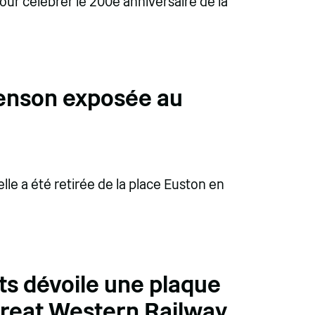
 pour célébrer le 200e anniversaire de la
henson exposée au
lle a été retirée de la place Euston en
ts dévoile une plaque
Great Western Railway