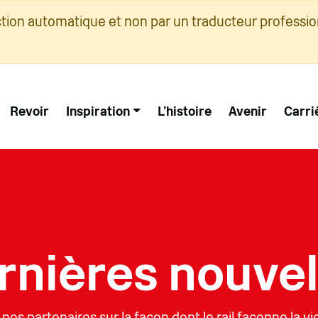
ction automatique et non par un traducteur professio
Revoir
Inspiration
L'histoire
Avenir
Carri
rnières nouvel
 nos partenaires sur la façon dont le rail façonne la v