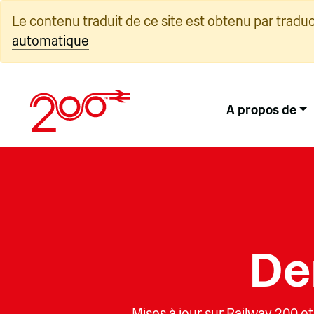
Skip
Le contenu traduit de ce site est obtenu par tradu
to
automatique
content
A propos de
De
Mises à jour sur Railway 200 et