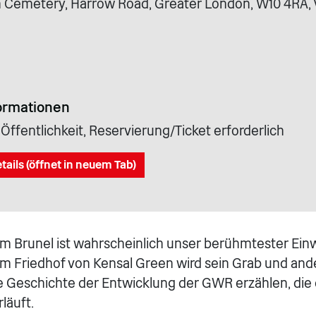
 Cemetery, Harrow Road, Greater London, W10 4RA, 
ormationen
 Öffentlichkeit, Reservierung/Ticket erforderlich
tails (öffnet in neuem Tab)
m Brunel ist wahrscheinlich unser berühmtester Ein
em Friedhof von Kensal Green wird sein Grab und an
e Geschichte der Entwicklung der GWR erzählen, die d
läuft.