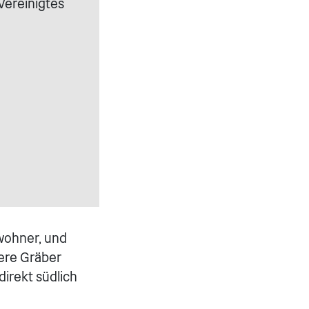
Vereinigtes
wohner, und
dere Gräber
irekt südlich