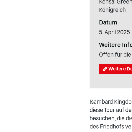
Kensal Green
Königreich
Datum
5. April 2025
Weitere Inf
Offen für die
Weitere De
Isambard Kingdo
diese Tour auf d
besuchen, die di
des Friedhofs ver