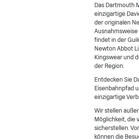
Das Dartmouth Mu
einzigartige Da
der originalen 
Ausnahmsweise we
findet in der Gui
Newton Abbot Lib
Kingswear und d
der Region.
Entdecken Sie D
Eisenbahnpfad un
einzigartige Ver
Wir stellen auße
Möglichkeit, die
sicherstellen. V
können die Besuc