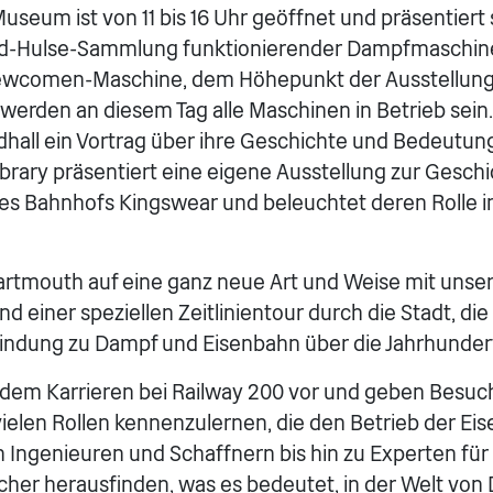
seum ist von 11 bis 16 Uhr geöffnet und präsentiert 
vid-Hulse-Sammlung funktionierender Dampfmaschinen
Newcomen-Maschine, dem Höhepunkt der Ausstellung
rden an diesem Tag alle Maschinen in Betrieb sein.
ldhall ein Vortrag über ihre Geschichte und Bedeutung
rary präsentiert eine eigene Ausstellung zur Gesch
es Bahnhofs Kingswear und beleuchtet deren Rolle 
artmouth auf eine ganz neue Art und Weise mit uns
d einer speziellen Zeitlinientour durch die Stadt, d
bindung zu Dampf und Eisenbahn über die Jahrhunder
rdem Karrieren bei Railway 200 vor und geben Besuc
 vielen Rollen kennenzulernen, die den Betrieb der Ei
on Ingenieuren und Schaffnern bis hin zu Experten f
her herausfinden, was es bedeutet, in der Welt von