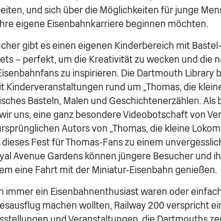
eiten, und sich über die Möglichkeiten für junge Me
 ihre eigene Eisenbahnkarriere beginnen möchten.
cher gibt es einen eigenen Kinderbereich mit Bastel
ts – perfekt, um die Kreativität zu wecken und die 
isenbahnfans zu inspirieren. Die Dartmouth Library
 Kinderveranstaltungen rund um „Thomas, die klein
isches Basteln, Malen und Geschichtenerzählen. Als
 wir uns, eine ganz besondere Videobotschaft von V
ursprünglichen Autors von „Thomas, die kleine Lokomo
e dieses Fest für Thomas-Fans zu einem unvergesslic
oyal Avenue Gardens können jüngere Besucher und 
em eine Fahrt mit der Miniatur-Eisenbahn genießen.
on immer ein Eisenbahnenthusiast waren oder einfach
gesausflug machen wollten, Railway 200 verspricht ein
tellungen und Veranstaltungen, die Dartmouths zent