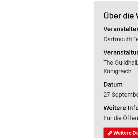
Über die 
Veranstalte
Dartmouth T
Veranstaltu
The Guildhall
Königreich
Datum
27. Septemb
Weitere Inf
Für die Öffen
Weitere De