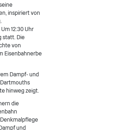
seine
, inspiriert von
.
 Um 12:30 Uhr
 statt. Die
ichte von
im Eisenbahnerbe
erem Dampf- und
ie Dartmouths
te hinweg zeigt.
hern die
senbahn
ür Denkmalpflege
 Dampf und