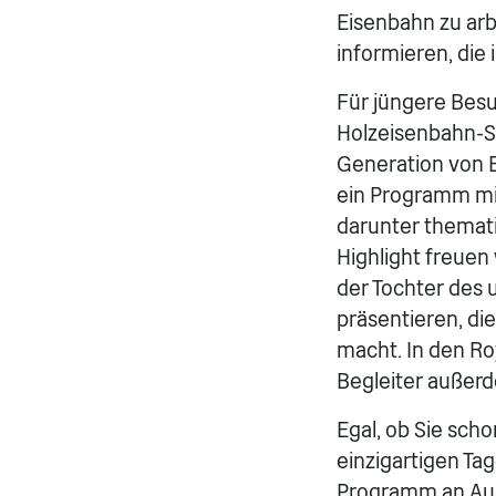
Eisenbahn zu arb
informieren, die
Für jüngere Besu
Holzeisenbahn-Se
Generation von E
ein Programm mit
darunter themat
Highlight freuen
der Tochter des 
präsentieren, di
macht. In den R
Begleiter außerd
Egal, ob Sie sch
einzigartigen Ta
Programm an Auss