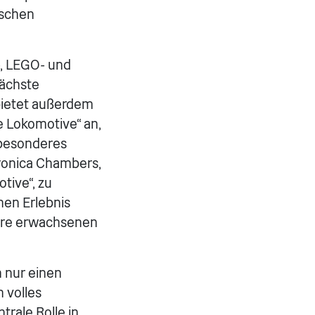
nschen
-, LEGO- und
nächste
 bietet außerdem
e Lokomotive“ an,
 besonderes
eronica Chambers,
tive“, zu
hen Erlebnis
ihre erwachsenen
 nur einen
 volles
rale Rolle in