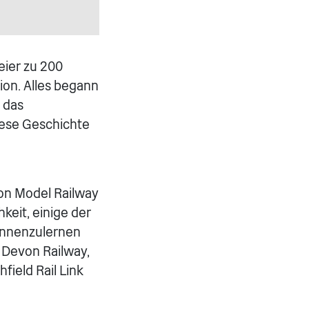
eier zu 200
on. Alles begann
 das
diese Geschichte
von Model Railway
keit, einige der
ennenzulernen
 Devon Railway,
field Rail Link