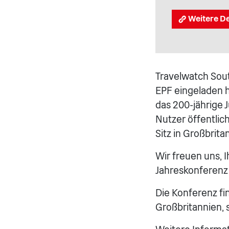
Weitere De
Travelwatch Sout
EPF eingeladen h
das 200-jährige 
Nutzer öffentlic
Sitz in Großbrita
Wir freuen uns, I
Jahreskonferenz d
Die Konferenz fi
Großbritannien, s