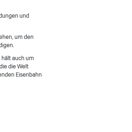
indungen und
tehen, um den
digen.
n hält auch um
die die Welt
henden Eisenbahn