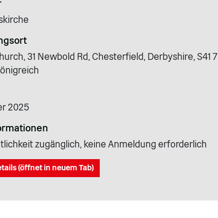
r
tskirche
ngsort
Church, 31 Newbold Rd, Chesterfield, Derbyshire, S41 
Königreich
er 2025
ormationen
tlichkeit zugänglich, keine Anmeldung erforderlich
tails (öffnet in neuem Tab)