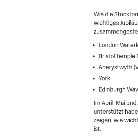
Wie die Stockton 
wichtiges Jubilä
zusammengestellt
London Waterl
Bristol Temple
Aberystwyth (V
York
Edinburgh Wav
Im April, Mai und
unterstützt hab
zeigen, wie wich
ist.