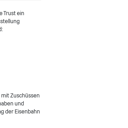
e Trust ein
stellung
d:
ir mit Zuschüssen
 haben und
tag der Eisenbahn