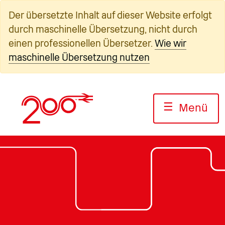
Zum
Der übersetzte Inhalt auf dieser Website erfolgt
Inhalt
durch maschinelle Übersetzung, nicht durch
springen
einen professionellen Übersetzer.
Wie wir
maschinelle Übersetzung nutzen
☰
Menü
Foto: Jack Boskett/Railway200
Foto: Jack Boskett/Railway200
Foto: Jack Boskett/Railway 20