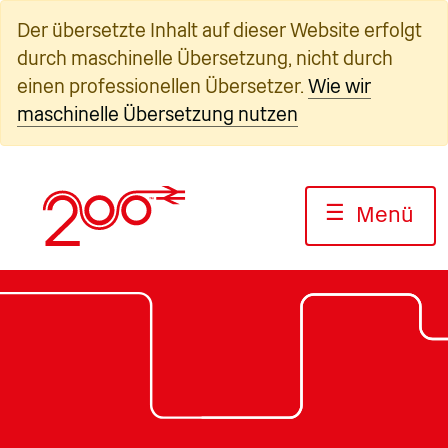
Zum
Der übersetzte Inhalt auf dieser Website erfolgt
Inhalt
durch maschinelle Übersetzung, nicht durch
springen
einen professionellen Übersetzer.
Wie wir
maschinelle Übersetzung nutzen
☰
Menü
Foto: Jack Boskett/Railway200
Foto: Jack Boskett/Railway200
Foto: Jack Boskett/Railway 20