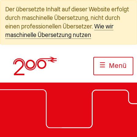
Zum
Der übersetzte Inhalt auf dieser Website erfolgt
Inhalt
durch maschinelle Übersetzung, nicht durch
springen
einen professionellen Übersetzer.
Wie wir
maschinelle Übersetzung nutzen
☰
Menü
Foto: Jack Boskett/Railway200
Foto: Jack Boskett/Railway200
Foto: Jack Boskett/Railway 20