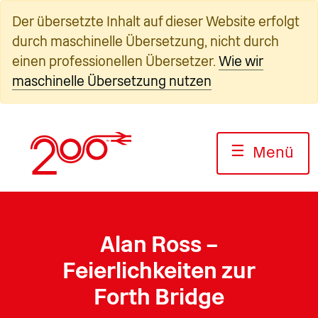
Zum
Der übersetzte Inhalt auf dieser Website erfolgt
Inhalt
durch maschinelle Übersetzung, nicht durch
springen
einen professionellen Übersetzer.
Wie wir
maschinelle Übersetzung nutzen
☰
Menü
Alan Ross –
Feierlichkeiten zur
Forth Bridge