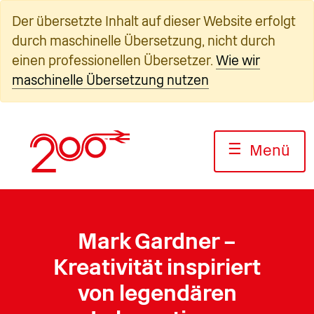
Zum
Der übersetzte Inhalt auf dieser Website erfolgt
Inhalt
durch maschinelle Übersetzung, nicht durch
springen
einen professionellen Übersetzer.
Wie wir
maschinelle Übersetzung nutzen
☰
Menü
Mark Gardner –
Kreativität inspiriert
von legendären