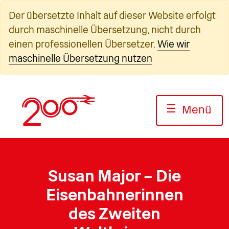
Zum
Der übersetzte Inhalt auf dieser Website erfolgt
Inhalt
durch maschinelle Übersetzung, nicht durch
springen
einen professionellen Übersetzer.
Wie wir
maschinelle Übersetzung nutzen
☰
Menü
Susan Major – Die
Eisenbahnerinnen
des Zweiten