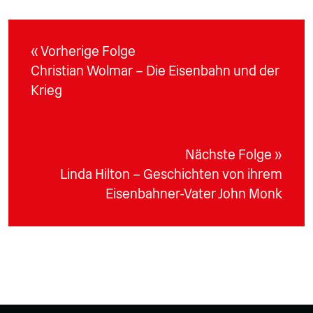
« Vorherige Folge
Christian Wolmar – Die Eisenbahn und der
Krieg
Nächste Folge »
Linda Hilton – Geschichten von ihrem
Eisenbahner-Vater John Monk