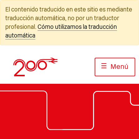
Ir
El contenido traducido en este sitio es mediante
al
traducción automática, no por un traductor
contenido
profesional.
Cómo utilizamos la traducción
automática
☰
Menú
Foto: Avanti Costa Oeste
Fotografía: Jack Boskett/Rail