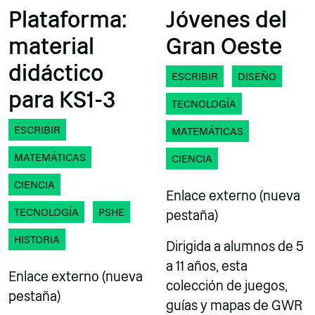
Plataforma:
Jóvenes del
material
Gran Oeste
didáctico
ESCRIBIR
DISEÑO
para KS1-3
TECNOLOGÍA
ESCRIBIR
MATEMÁTICAS
MATEMÁTICAS
CIENCIA
CIENCIA
Enlace externo (nueva
TECNOLOGÍA
PSHE
pestaña)
HISTORIA
Dirigida a alumnos de 5
a 11 años, esta
Enlace externo (nueva
colección de juegos,
pestaña)
guías y mapas de GWR