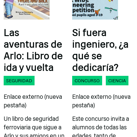
Las
Si fuera
aventuras de
ingeniero, ¿a
Arlo: Libro de
qué se
ida y vuelta
dedicaría?
SEGURIDAD
CONCURSO
CIENCIA
Enlace externo (nueva
Enlace externo (nueva
pestaña)
pestaña)
Un libro de seguridad
Este concurso invita a
ferroviaria que sigue a
alumnos de todas las
Arlo y sus amigos en un
edades, tanto de