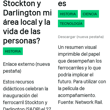
Stockton y
es
Darlington mi
HISTORIA
CIENCIA
área local y la
TECNOLOGÍA
vida de las
Descargar (nueva pestaña)
personas?
Un resumen visual
HISTORIA
imprimible del papel
que desempeñan los
Enlace externo (nueva
ferrocarriles y lo que
pestaña)
podría implicar el
futuro. Para utilizar con
Estos recursos
la película de
didácticos celebran la
acompañamiento.
inauguración del
Fuente: Network Rail.
ferrocarril Stockton y
Darlington (S&DR) el 27