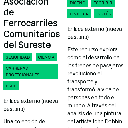
Asociación
DISEÑO
ESCRIBIR
de
HISTORIA
INGLÉS
Ferrocarriles
Enlace externo (nueva
Comunitarios
pestaña)
del Sureste
Este recurso explora
SEGURIDAD
CIENCIA
cómo el desarrollo de
los trenes de pasajeros
CARRERAS
revolucionó el
PROFESIONALES
transporte y
PSHE
transformó la vida de
personas en todo el
Enlace externo (nueva
mundo. A través del
pestaña)
análisis de una pintura
Una colección de
del artista John Dobbin,