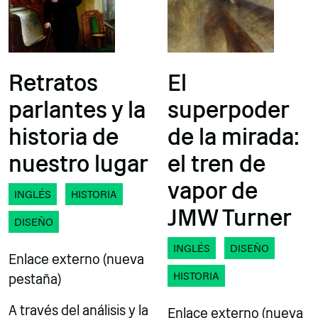
Retratos
El
parlantes y la
superpoder
historia de
de la mirada:
nuestro lugar
el tren de
vapor de
INGLÉS
HISTORIA
JMW Turner
DISEÑO
INGLÉS
DISEÑO
Enlace externo (nueva
HISTORIA
pestaña)
A través del análisis y la
Enlace externo (nueva