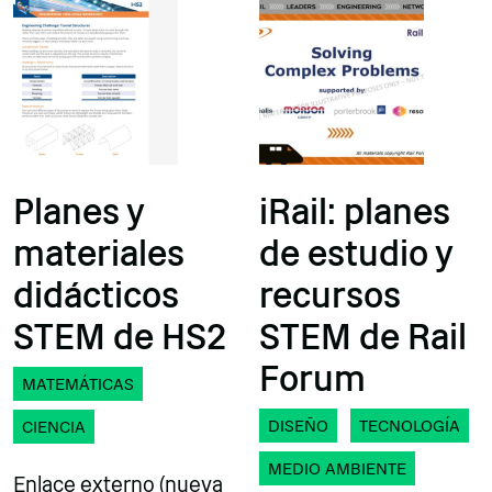
Planes y
iRail: planes
materiales
de estudio y
didácticos
recursos
STEM de HS2
STEM de Rail
Forum
MATEMÁTICAS
DISEÑO
TECNOLOGÍA
CIENCIA
MEDIO AMBIENTE
Enlace externo (nueva