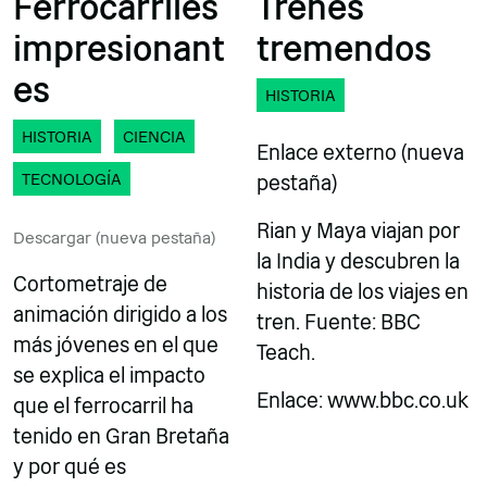
Ferrocarriles
Trenes
impresionant
tremendos
es
HISTORIA
HISTORIA
CIENCIA
Enlace externo (nueva
TECNOLOGÍA
pestaña)
Rian y Maya viajan por
Descargar (nueva pestaña)
la India y descubren la
Cortometraje de
historia de los viajes en
animación dirigido a los
tren. Fuente: BBC
más jóvenes en el que
Teach.
se explica el impacto
Enlace: www.bbc.co.uk
que el ferrocarril ha
tenido en Gran Bretaña
y por qué es