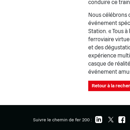
conduire ce train
Nous célébrons c
événement spéci
Station. « Tous à
ferroviaire virtu
et des dégustati
expérience multi
casque de réalit
événement amusan
Retour à la recher
Suivre le chemin de fer 200 :