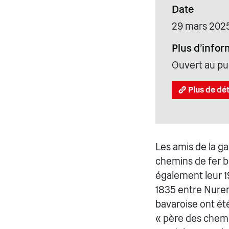
Date
29 mars 202
Plus d'infor
Ouvert au pub
Plus de dét
Les amis de la g
chemins de fer b
également leur 1
1835 entre Nurem
bavaroise ont ét
« père des chemin