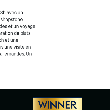
13h avec un
Bishopstone
andes et un voyage
ration de plats
ch et une
s une visite en
s allemandes. Un