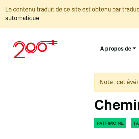
Skip
Le contenu traduit de ce site est obtenu par tradu
to
automatique
content
A propos de
Note : cet évé
Chemin
PATRIMOINE
FA