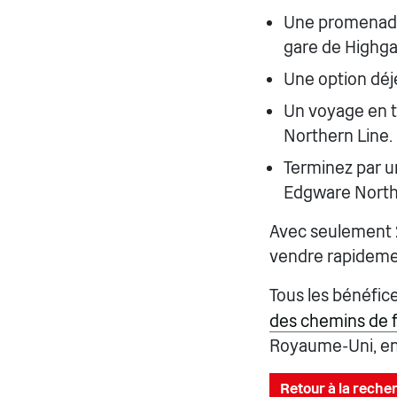
Une promenade l
gare de Highgat
Une option déj
Un voyage en tr
Northern Line.
Terminez par un
Edgware North
Avec seulement 2
vendre rapideme
Tous les bénéfi
des chemins de 
Royaume-Uni, en 
Retour à la recher