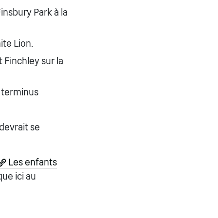
insbury Park à la
te Lion.
t Finchley sur la
u terminus
devrait se
Les enfants
que ici au