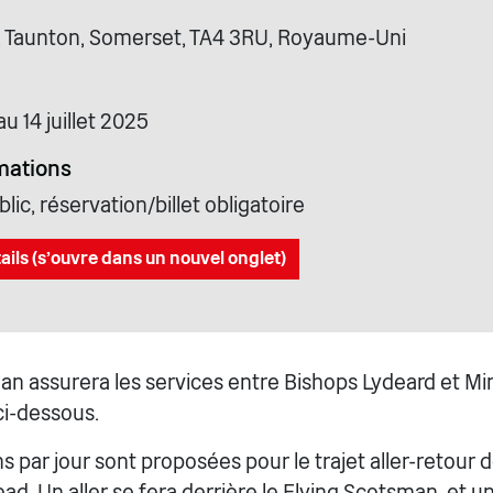
, Taunton, Somerset, TA4 3RU, Royaume-Uni
u 14 juillet 2025
mations
lic, réservation/billet obligatoire
ails (s'ouvre dans un nouvel onglet)
an assurera les services entre Bishops Lydeard et M
ci-dessous.
 par jour sont proposées pour le trajet aller-retour 
d. Un aller se fera derrière le Flying Scotsman, et un