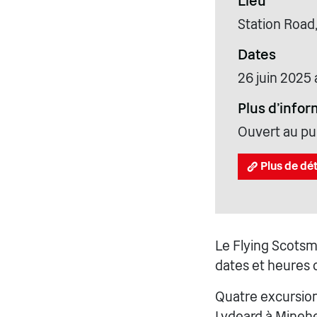
Lieu
Station Road
Dates
26 juin 2025 a
Plus d'infor
Ouvert au pub
Plus de dét
Le Flying Scotsm
dates et heures 
Quatre excursions
Lydeard à Minehea