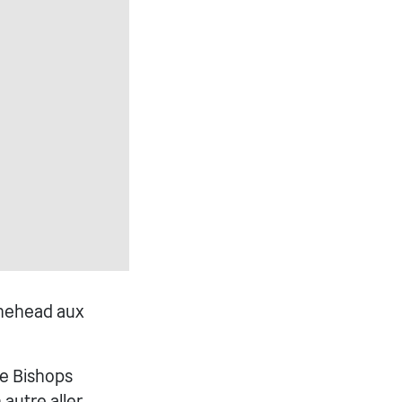
inehead aux
de Bishops
 autre aller