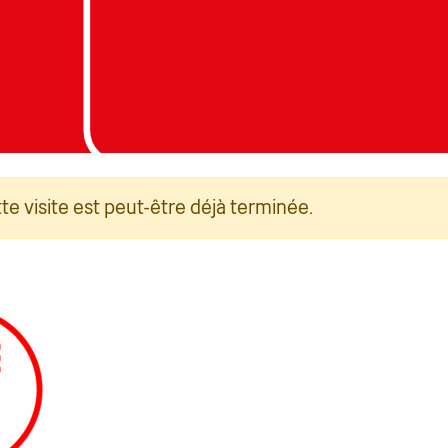
 : Jack Boskett/Railway200
Photo : Jack Boskett/R
e visite est peut-être déjà terminée.