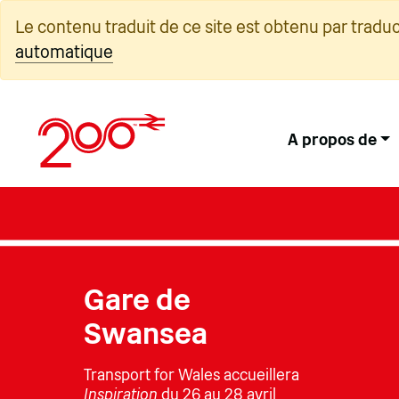
Skip
Le contenu traduit de ce site est obtenu par tradu
to
automatique
content
A propos de
Gare de
Swansea
Transport for Wales accueillera
Inspiration
du 26 au 28 avril