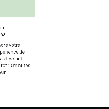
en
sea.
ndre votre
expérience de
visites sont
 tôt 10 minutes
our