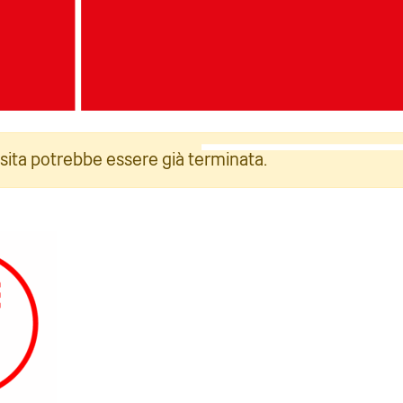
: Jack Boskett/Railway200
Foto: Jack Boskett/Rai
isita potrebbe essere già terminata.