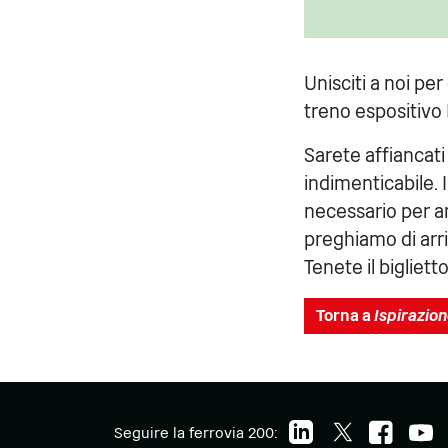
Unisciti a noi pe
treno espositivo 
Sarete affiancat
indimenticabile. I
necessario per amm
preghiamo di arriv
Tenete il bigliett
Torna a
Ispirazio
Seguire la ferrovia 200: