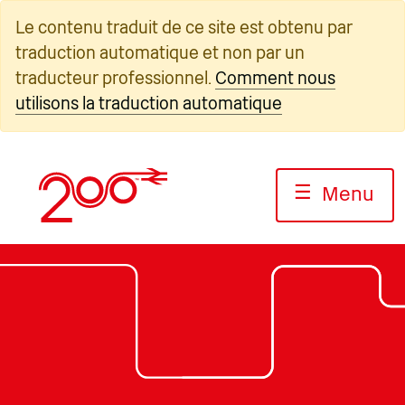
Skip
Le contenu traduit de ce site est obtenu par
to
traduction automatique et non par un
content
traducteur professionnel.
Comment nous
utilisons la traduction automatique
☰
Menu
Photo : Jack Boskett/Railway200
Photo : Jack Boskett/Railway200
Photo : Jack Boskett/Railway2