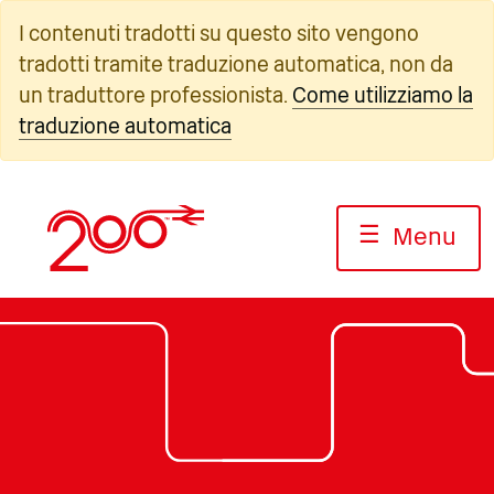
Vai
I contenuti tradotti su questo sito vengono
al
tradotti tramite traduzione automatica, non da
contenuto
un traduttore professionista.
Come utilizziamo la
traduzione automatica
☰
Menu
Foto: Jack Boskett/Railway200
Foto: Jack Boskett/Railway200
Foto: Jack Boskett/Railway200