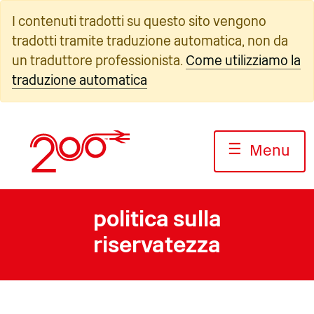
Vai
I contenuti tradotti su questo sito vengono
al
tradotti tramite traduzione automatica, non da
contenuto
un traduttore professionista.
Come utilizziamo la
traduzione automatica
☰
Menu
politica sulla
riservatezza