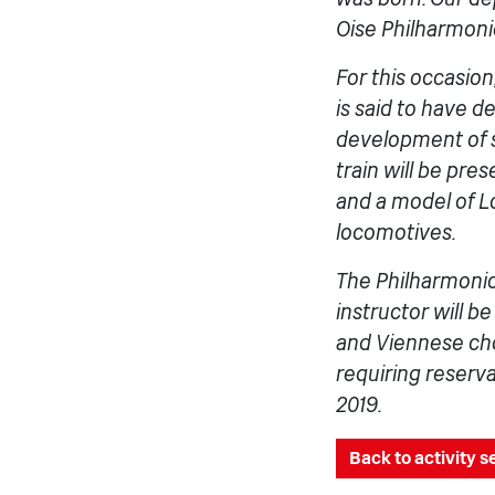
Oise Philharmoni
For this occasion
is said to have d
development of s
train will be pre
and a model of Lo
locomotives.
The Philharmonic 
instructor will b
and Viennese choc
requiring reserva
2019.
Back to activity 