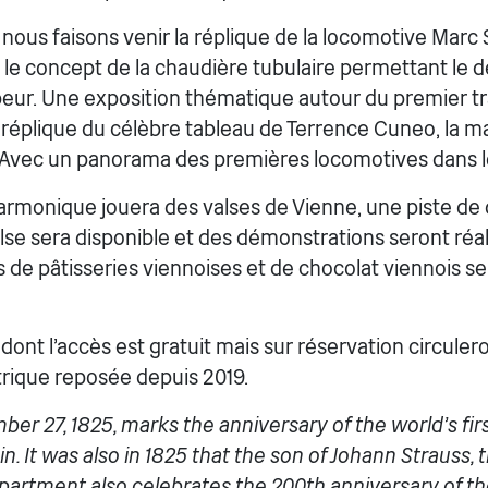
nous faisons venir la réplique de la locomotive Marc 
 le concept de la chaudière tubulaire permettant le
apeur. Une exposition thématique autour du premier tr
 réplique du célèbre tableau de Terrence Cuneo, la m
 Avec un panorama des premières locomotives dans 
harmonique jouera des valses de Vienne, une piste de
lse sera disponible et des démonstrations seront réal
 de pâtisseries viennoises et de chocolat viennois s
 dont l’accès est gratuit mais sur réservation circuler
trique reposée depuis 2019.
er 27, 1825, marks the anniversary of the world’s fi
n. It was also in 1825 that the son of Johann Strauss, t
partment also celebrates the 200th anniversary of th