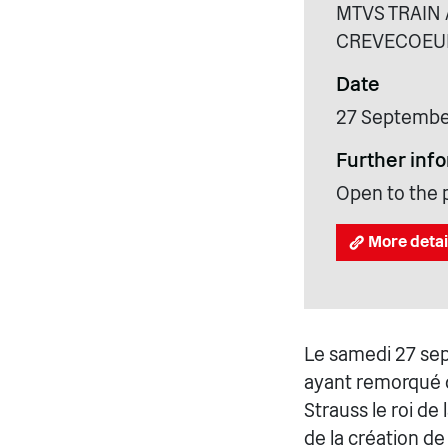
MTVS TRAIN 
CREVECOEUR
Date
27 Septembe
Further inf
Open to the p
More detai
Le samedi 27 sep
ayant remorqué d
Strauss le roi d
de la création de