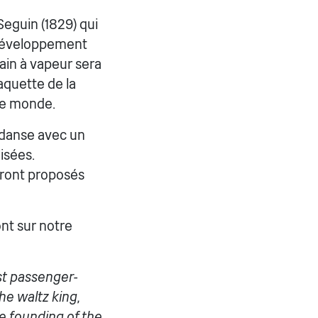
Seguin (1829) qui
 développement
ain à vapeur sera
aquette de la
le monde.
 danse avec un
isées.
eront proposés
ont sur notre
rst passenger-
he waltz king,
e founding of the