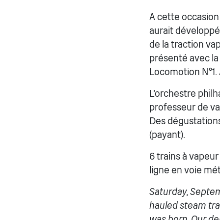
A cette occasion 
aurait développé
de la traction v
présenté avec la
Locomotion N°1.
L’orchestre phil
professeur de va
Des dégustations
(payant).
6 trains à vapeur
ligne en voie mé
Saturday, Septemb
hauled steam trai
was born. Our de