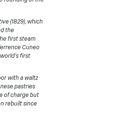
ive (1829), which
ed the
he first steam
y Terrence Cuneo
world’s first
or with a waltz
nnese pastries
ee of charge but
n rebuilt since