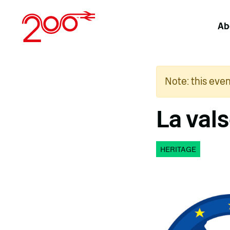
Skip
to
Ab
content
Note: this eve
La vals
HERITAGE