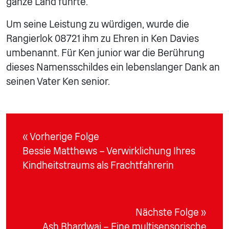
ganze Land führte.
Um seine Leistung zu würdigen, wurde die
Rangierlok 08721 ihm zu Ehren in Ken Davies
umbenannt. Für Ken junior war die Berührung
dieses Namensschildes ein lebenslanger Dank an
seinen Vater Ken senior.
« Vorherige Folge
Bessie Matthews – Verwirklichung Ihres
Kindheitstraums als Frachtfahrerin
Nächste Folge »
Ash Bhardwaj – Eine multisensorische