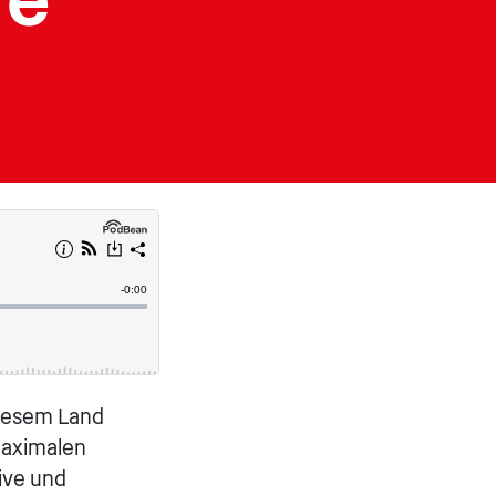
diesem Land
 maximalen
ive und