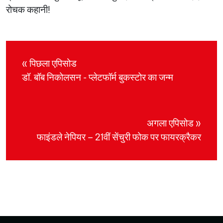
रोचक कहानी!
« पिछला एपिसोड
डॉ. बॉब निकोलसन - प्लेटफॉर्म बुकस्टोर का जन्म
अगला एपिसोड »
फाइंडले नेपियर – 21वीं सेंचुरी फोक पर फायरक्रैकर