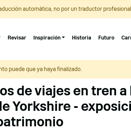
raducción automática, no por un traductor profesional
Revisar
Inspiración
Historia
Futuro
Car
nto puede que ya haya finalizado.
s de viajes en tren a 
de Yorkshire - exposic
patrimonio