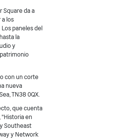
r Square da a
 a los
. Los paneles del
hasta la
udio y
 patrimonio
yo con un corte
una nueva
-Sea, TN38 0QX.
yecto, que cuenta
 "Historia en
 y Southeast
lway y Network