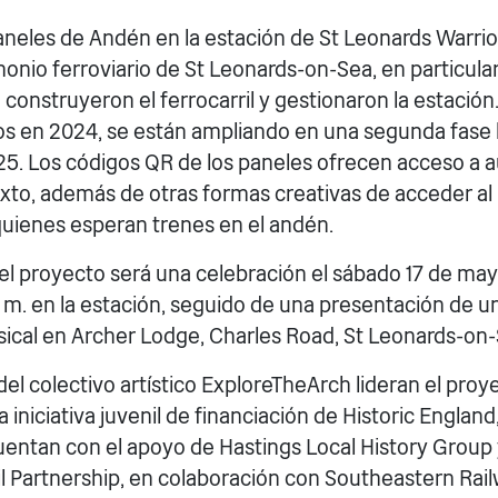
aneles de Andén en la estación de St Leonards Warrio
onio ferroviario de St Leonards-on-Sea, en particular
construyeron el ferrocarril y gestionaron la estación
dos en 2024, se están ampliando en una segunda fase 
5. Los códigos QR de los paneles ofrecen acceso a a
exto, además de otras formas creativas de acceder al
 quienes esperan trenes en el andén.
el proyecto será una celebración el sábado 17 de ma
p. m. en la estación, seguido de una presentación de 
cal en Archer Lodge, Charles Road, St Leonards-on
del colectivo artístico ExploreTheArch lideran el pro
 iniciativa juvenil de financiación de Historic England,
uentan con el apoyo de Hastings Local History Group
 Partnership, en colaboración con Southeastern Rai