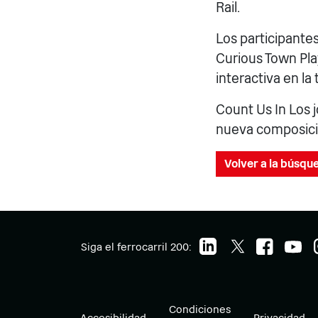
Rail.
Los participante
Curious Town Play
interactiva en la 
Count Us In Los 
nueva composició
Volver a la búsqu
Siga el ferrocarril 200:
Condiciones
Accesibilidad
Privacidad