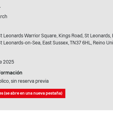
r
Arch
t Leonards Warrior Square, Kings Road, St Leonards, 
St Leonards-on-Sea, East Sussex, TN37 6HL, Reino Un
e 2025
formación
blico, sin reserva previa
es (se abre en una nueva pestaña)