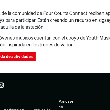
s de la comunidad de Four Courts Connect reciben apo
s para participar. Están creando un recurso en zigza
taquilla de la estación.
jóvenes músicos cuentan con el apoyo de Youth Musi
n inspirada en los trenes de vapor.
eda de actividades
Póngase
en
Moderación
Traducción