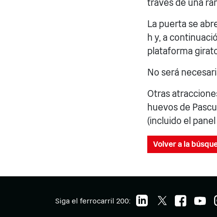
través de una ra
La puerta se abre a
h y, a continuació
plataforma girator
No será necesari
Otras atraccione
huevos de Pascua
(incluido el pane
Volver a la búsqu
Siga el ferrocarril 200: