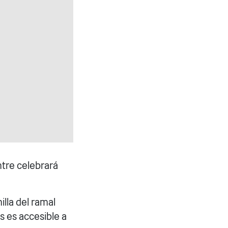
ntre celebrará
illa del ramal
s es accesible a