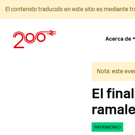
Ir
El contenido traducido en este sitio es mediante t
al
contenido
Acerca de
Nota: este eve
El fina
ramale
PATRIMONIO