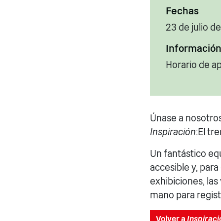
Fechas
23 de julio d
Información
Horario de ap
Únase a nosotros
Inspiración
:El tr
Un fantástico eq
accesible y, para
exhibiciones, las
mano para regist
Volver a
Inspiraci