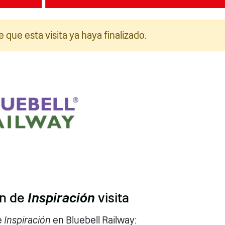
e que esta visita ya haya finalizado.
rafía: Jack Boskett/Railway200
Fotografía: Ferrocarril B
ón de
Inspiración
visita
e
Inspiración
en Bluebell Railway: