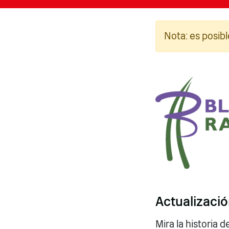
Nota: es posibl
Fotog
Actualizaci
Mira la historia d