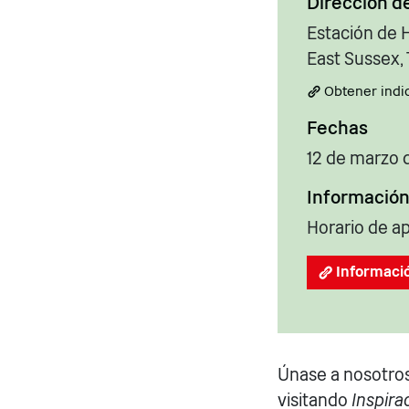
Dirección d
Estación de H
East Sussex,
Obtener indi
Fechas
12 de marzo 
Información
Horario de ap
Informació
Únase a nosotros
visitando
Inspira