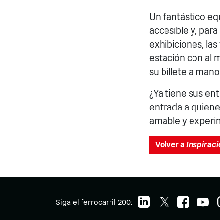
Un fantástico eq
accesible y, para
exhibiciones, las 
estación con al m
su billete a mano
¿Ya tiene sus en
entrada a quiene
amable y experim
Volver a
Inspiraci
Siga el ferrocarril 200: