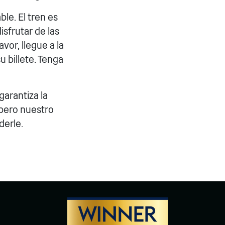
le. El tren es
isfrutar de las
vor, llegue a la
u billete. Tenga
arantiza la
 pero nuestro
derle.