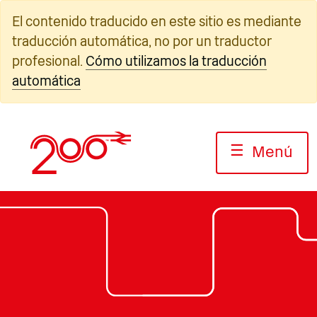
Ir
El contenido traducido en este sitio es mediante
al
traducción automática, no por un traductor
contenido
profesional.
Cómo utilizamos la traducción
automática
☰
Menú
Fotografía: Jack Boskett/Ferroc
Fotografía: Jack Boskett/Railway200
Fotografía: Jack Boskett/Railway200
200