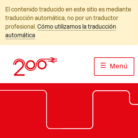
Ir
El contenido traducido en este sitio es mediante
al
traducción automática, no por un traductor
contenido
profesional.
Cómo utilizamos la traducción
automática
☰
Menú
Fotografía: Jack Boskett/Ferroc
Fotografía: Jack Boskett/Railway200
Fotografía: Jack Boskett/Railway200
200