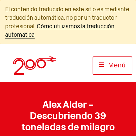
Ir
El contenido traducido en este sitio es mediante
al
traducción automática, no por un traductor
contenido
profesional.
Cómo utilizamos la traducción
automática
☰
Menú
Alex Alder –
Descubriendo 39
toneladas de milagro