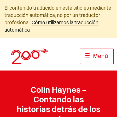
Ir
El contenido traducido en este sitio es mediante
al
traducción automática, no por un traductor
contenido
profesional.
Cómo utilizamos la traducción
automática
☰
Menú
Colin Haynes –
Contando las
historias detrás de los