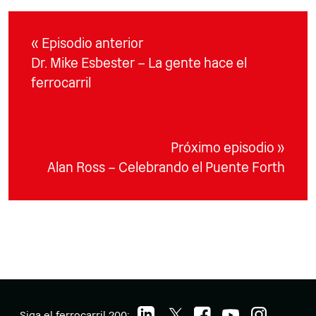
« Episodio anterior
Dr. Mike Esbester – La gente hace el
ferrocarril
Próximo episodio »
Alan Ross – Celebrando el Puente Forth
Siga el ferrocarril 200: