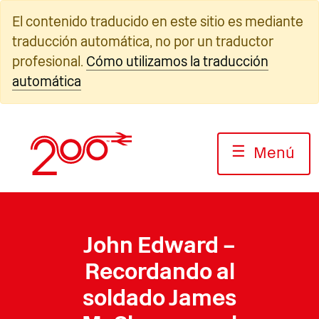
Ir
El contenido traducido en este sitio es mediante
al
traducción automática, no por un traductor
contenido
profesional.
Cómo utilizamos la traducción
automática
☰
Menú
John Edward –
Recordando al
soldado James