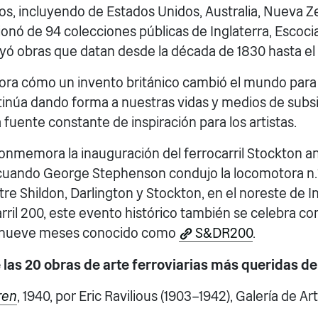
s, incluyendo de Estados Unidos, Australia, Nueva Z
cionó de 94 colecciones públicas de Inglaterra, Escocia
uyó obras que datan desde la década de 1830 hasta el s
lora cómo un invento británico cambió el mundo par
ntinúa dando forma a nuestras vidas y medios de subsi
fuente constante de inspiración para los artistas.
conmemora la inauguración del ferrocarril Stockton a
cuando George Stephenson condujo la locomotora n.° 
tre Shildon, Darlington y Stockton, en el noreste de 
rril 200, este evento histórico también se celebra con
e nueve meses conocido como
S&DR200
.
e las 20 obras de arte ferroviarias más queridas de
ren
, 1940, por Eric Ravilious (1903–1942), Galería de A