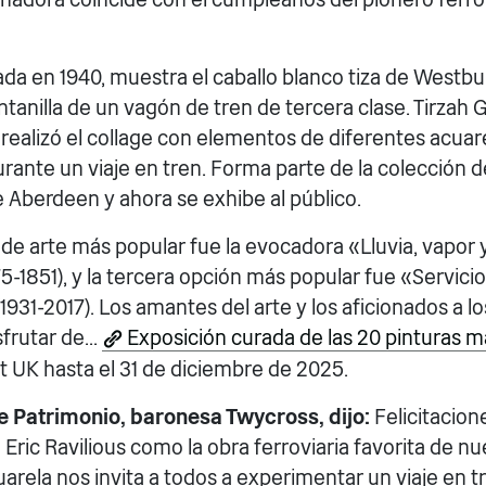
ada en 1940, muestra el caballo blanco tiza de Westbur
ntanilla de un vagón de tren de tercera clase. Tirza
, realizó el collage con elementos de diferentes acua
urante un viaje en tren. Forma parte de la colección d
 Aberdeen y ahora se exhibe al público.
de arte más popular fue la evocadora «Lluvia, vapor 
75-1851), y la tercera opción más popular fue «Servic
931-2017). Los amantes del arte y los aficionados a lo
frutar de...
Exposición curada de las 20 pinturas 
rt UK hasta el 31 de diciembre de 2025.
e Patrimonio, baronesa Twycross, dijo:
Felicitacion
e Eric Ravilious como la obra ferroviaria favorita de nu
rela nos invita a todos a experimentar un viaje en tr