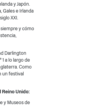
elanda y Japón.
, Gales e Irlanda
iglo XXI.
a siempre y cómo
stencia,
nd Darlington
1 a lo largo de
Inglaterra. Como
 un festival
l Reino Unido:
rte y Museos de