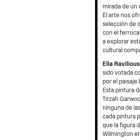
mirada de un 
El arte nos o
selección de o
con el ferroca
a explorar est
cultural compa
Ella Ravilious
sido votada co
por el paisaje
Esta pintura d
Tirzah Garwood
ninguna de las
cada pintura 
que la figura 
Wilmington en 