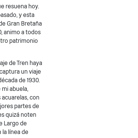
ue resuena hoy.
asado, y esta
n de Gran Bretaña
00, animo a todos
stro patrimonio
aje de Tren haya
captura un viaje
 década de 1930.
e mi abuela,
s acuarelas, con
ejores partes de
es quizá noten
re Largo de
la línea de