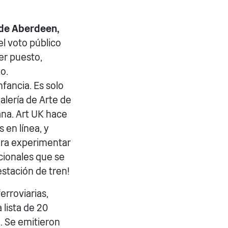
 de Aberdeen,
l voto público
er puesto,
o.
fancia. Es solo
alería de Arte de
ana. Art UK hace
 en línea, y
ara experimentar
cionales que se
estación de tren!
erroviarias,
lista de 20
o. Se emitieron