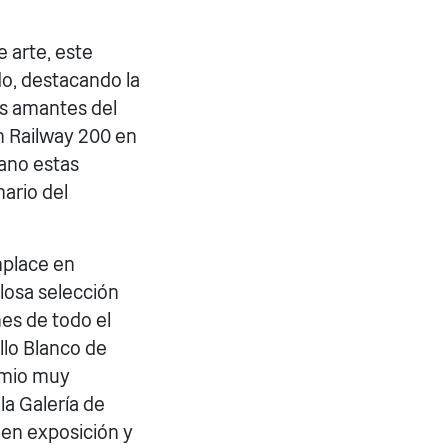
e arte, este
o, destacando la
os amantes del
ón Railway 200 en
mano estas
nario del
mplace en
losa selección
nes de todo el
llo Blanco de
remio muy
la Galería de
en exposición y