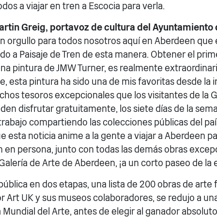
os a viajar en tren a Escocia para verla.
artin Greig, portavoz de cultura del Ayuntamiento
n orgullo para todos nosotros aquí en Aberdeen que e
do a Paisaje de Tren de esta manera. Obtener el prim
na pintura de JMW Turner, es realmente extraordinari
 esta pintura ha sido una de mis favoritas desde la in
hos tesoros excepcionales que los visitantes de la G
en disfrutar gratuitamente, los siete días de la sem
rabajo compartiendo las colecciones públicas del país
 esta noticia anime a la gente a viajar a Aberdeen p
en en persona, junto con todas las demás obras excep
Galería de Arte de Aberdeen, ¡a un corto paseo de la 
ública en dos etapas, una lista de 200 obras de arte f
r Art UK y sus museos colaboradores, se redujo a una 
a Mundial del Arte, antes de elegir al ganador absolut