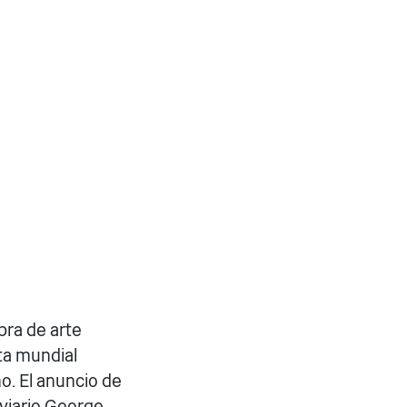
bra de arte
ta mundial
o. El anuncio de
oviario George