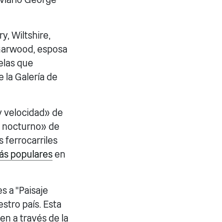
y, Wiltshire,
h Garwood, esposa
relas que
e la Galería de
y velocidad» de
io nocturno» de
s ferrocarriles
más populares
en
es a "Paisaje
estro país. Esta
en a través de la