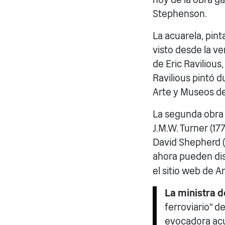
Stephenson.
La acuarela, pint
visto desde la ve
de Eric Ravilious
Ravilious pintó d
Arte y Museos de
La segunda obra 
J.M.W. Turner (17
David Shepherd (1
ahora pueden dis
el sitio web de A
La ministra d
ferroviario" d
evocadora acua