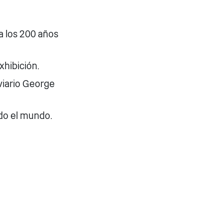
 los 200 años
xhibición.
viario George
odo el mundo.