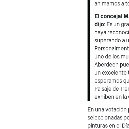
animamos a tod
El concejal M
dijo:
Es un gra
haya reconoci
superando a u
Personalmente,
uno de los muc
Aberdeen pued
un excelente t
esperamos que
Paisaje de Tr
exhiben en la 
En una votación p
seleccionadas po
pinturas en el Dí