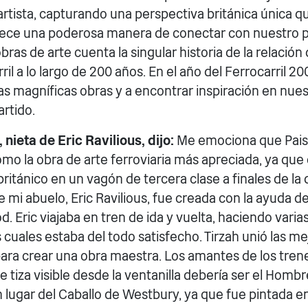
artista, capturando una perspectiva británica única q
frece una poderosa manera de conectar con nuestro p
bras de arte cuenta la singular historia de la relació
rril a lo largo de 200 años. En el año del Ferrocarril 2
as magníficas obras y a encontrar inspiración en nue
rtido.
, nieta de Eric Ravilious, dijo:
Me emociona que Pais
mo la obra de arte ferroviaria más apreciada, ya que 
 británico en un vagón de tercera clase a finales de la
e mi abuelo, Eric Ravilious, fue creada con la ayuda d
. Eric viajaba en tren de ida y vuelta, haciendo varia
 cuales estaba del todo satisfecho. Tirzah unió las m
para crear una obra maestra. Los amantes de los tren
de tiza visible desde la ventanilla debería ser el Homb
lugar del Caballo de Westbury, ya que fue pintada en 