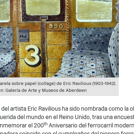
arela sobre papel (collage) de Eric Ravilious (1903-1942).
en: Galería de Arte y Museos de Aberdeen
 del artista Eric Ravilious ha sido nombrada como la o
querida del mundo en el Reino Unido, tras una encues
th
conmemorar el 200
Aniversario del ferrocarril modern
anadora coincide con el cumpleaños del pionero ferr