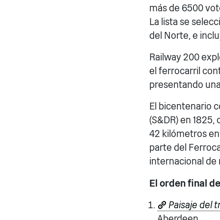
más de 6500 voto
La lista se selec
del Norte, e incl
Railway 200 exp
el ferrocarril co
presentando una 
El bicentenario 
(S&DR) en 1825, 
42 kilómetros en
parte del Ferroca
internacional d
El orden final d
Paisaje del t
Aberdeen