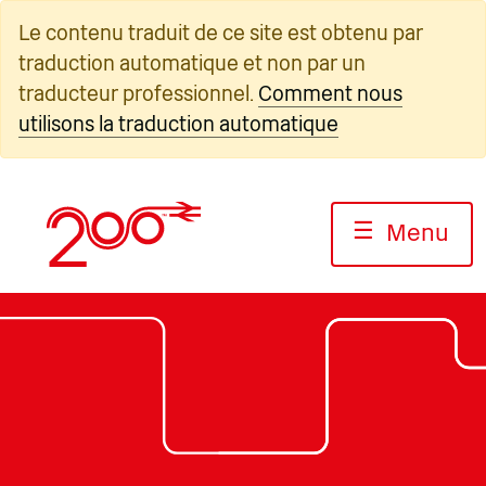
Skip
Le contenu traduit de ce site est obtenu par
to
traduction automatique et non par un
content
traducteur professionnel.
Comment nous
utilisons la traduction automatique
☰
Menu
Photo : Jack Boskett/Railway200
Photo : Jack Boskett/Railway2