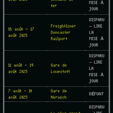
MISE À
fer
JOUR
DISPARU
Freightliner
– LIRE
16 août - 17
Doncaster
LA
août 2025
Railport
MISE À
JOUR
DISPARU
– LIRE
11 août - 14
Gare de
LA
août 2025
Lowestoft
MISE À
JOUR
7 août - 10
Gare de
DÉFUNT
août 2025
Norwich
DISPARU