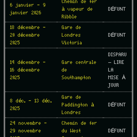
Chemin de fer
6 janvier - 9
à vapeur de
DÉFUNT
janvier 2026
Ribble
18 décembre -
Gare de
20 décembre
Londres
DÉFUNT
2025
Victoria
DISPARU
14 décembre -
Gare centrale
– LIRE
16 décembre
de
LA
2025
Southampton
MISE À
JOUR
Gare de
8 déc. - 13 déc.
Paddington à
DÉFUNT
2025
Londres
24 novembre -
Chemin de fer
29 novembre
du West
DÉFUNT