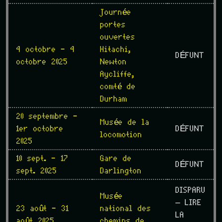
Journée
portes
ouvertes
4 octobre - 4
Hitachi,
DÉFUNT
octobre 2025
Newton
Aycliffe,
comté de
Durham
20 septembre -
Musée de la
1er octobre
DÉFUNT
locomotion
2025
10 sept. - 17
Gare de
DÉFUNT
sept. 2025
Darlington
DISPARU
Musée
– LIRE
23 août - 31
national des
LA
août 2025
chemins de