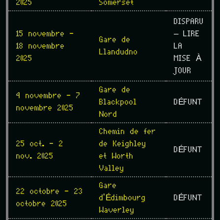
2025
Somerset
DISPARU
15 novembre -
– LIRE
Gare de
18 novembre
LA
Llandudno
2025
MISE À
JOUR
Gare de
4 novembre - 7
Blackpool
DÉFUNT
novembre 2025
Nord
Chemin de fer
25 oct. - 2
de Keighley
DÉFUNT
nov. 2025
et Worth
Valley
Gare
22 octobre - 23
d'Édimbourg
DÉFUNT
octobre 2025
Waverley