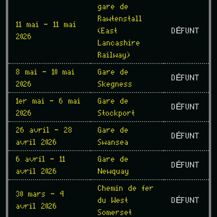
gare de
Rawtenstall
11 mai - 11 mai
(East
DÉFUNT
2026
Lancashire
Railway)
8 mai - 10 mai
Gare de
DÉFUNT
2026
Skegness
1er mai - 6 mai
Gare de
DÉFUNT
2026
Stockport
26 avril - 28
Gare de
DÉFUNT
avril 2026
Swansea
6 avril - 11
Gare de
DÉFUNT
avril 2026
Newquay
Chemin de fer
30 mars - 4
du West
DÉFUNT
avril 2026
Somerset