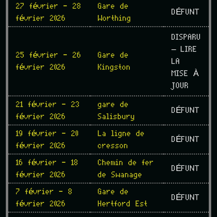
27 février - 28
Gare de
DÉFUNT
février 2026
Worthing
DISPARU
– LIRE
25 février - 26
Gare de
LA
février 2026
Kingston
MISE À
JOUR
21 février - 23
gare de
DÉFUNT
février 2026
Salisbury
19 février - 20
La ligne de
DÉFUNT
février 2026
cresson
16 février - 18
Chemin de fer
DÉFUNT
février 2026
de Swanage
7 février - 8
Gare de
DÉFUNT
février 2026
Hertford Est