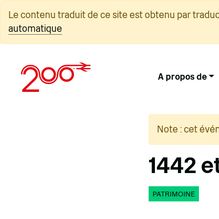
Skip
Le contenu traduit de ce site est obtenu par tradu
to
automatique
content
A propos de
Note : cet évé
1442 et
PATRIMOINE