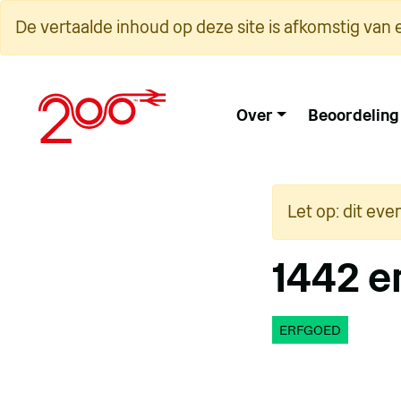
Overslaan
De vertaalde inhoud op deze site is afkomstig van 
naar
inhoud
Over
Beoordeling
Let op: dit eve
1442 e
ERFGOED