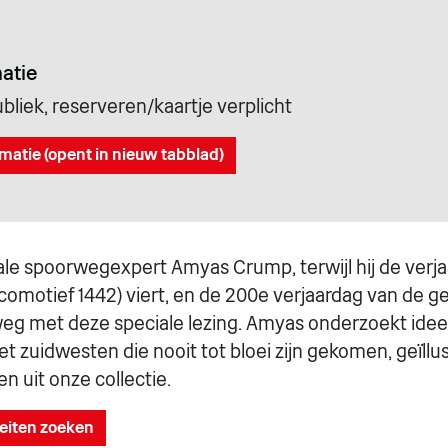
atie
liek, reserveren/kaartje verplicht
matie (opent in nieuw tabblad)
okale spoorwegexpert Amyas Crump, terwijl hij de verj
comotief 1442) viert, en de 200e verjaardag van de g
g met deze speciale lezing. Amyas onderzoekt idee
t zuidwesten die nooit tot bloei zijn gekomen, geïllu
en uit onze collectie.
teiten zoeken