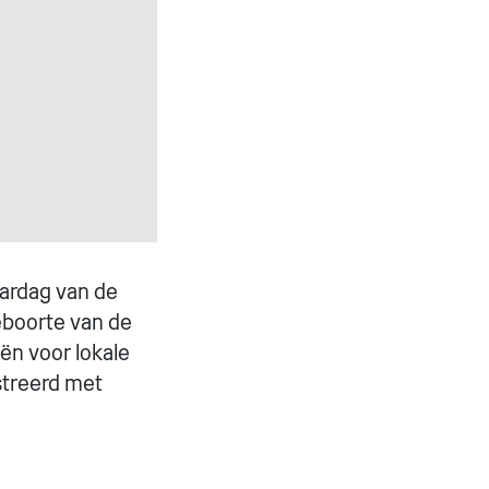
aardag van de
eboorte van de
ën voor lokale
streerd met