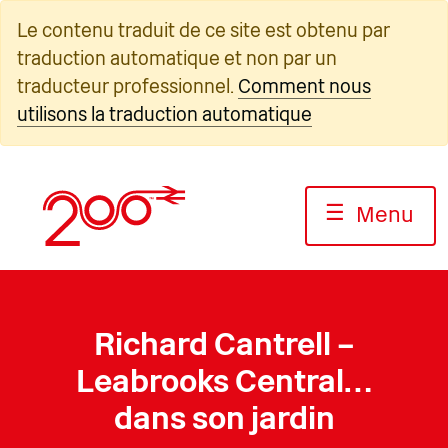
Skip
Le contenu traduit de ce site est obtenu par
to
traduction automatique et non par un
content
traducteur professionnel.
Comment nous
utilisons la traduction automatique
☰
Menu
Richard Cantrell –
Leabrooks Central…
dans son jardin