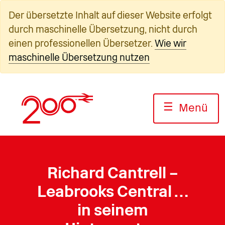
Zum
Der übersetzte Inhalt auf dieser Website erfolgt
Inhalt
durch maschinelle Übersetzung, nicht durch
springen
einen professionellen Übersetzer.
Wie wir
maschinelle Übersetzung nutzen
☰
Menü
Richard Cantrell –
Leabrooks Central …
in seinem