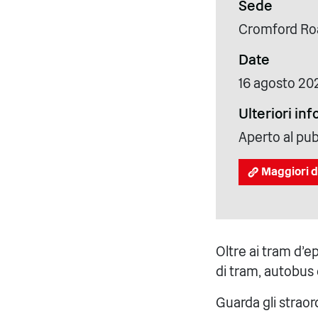
Sede
Cromford Roa
Date
16 agosto 20
Ulteriori in
Aperto al pub
Maggiori d
Oltre ai tram d'ep
di tram, autobus 
Guarda gli straord