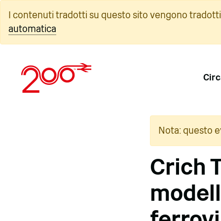
Vai
I contenuti tradotti su questo sito vengono tradott
al
automatica
contenuto
Circ
Nota: questo e
Crich 
modell
ferrov